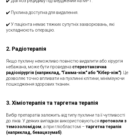
✔️ Діагноз рецидиву підтверджений на МРТ.
✔️ Пухлина доступна для видалення.
✔️ У пацієнта немає тяжких супутніх захворювань, які
ускладнюють операцію.
2. Радіотерапія
Якщо пухлину неможливо повністю видалити або хірургія
небажана, може бути проведена
стереотаксична
радіохірургія (наприклад, "Гамма-ніж" або "Кібер-ніж")
. Це
дозволяє точно впливати на пухлинні клітини, мінімізуючи
пошкодження здорових тканин.
3. Хіміотерапія та таргетна терапія
Вибір препаратів залежить від типу пухлини та її чутливості
до ліків. У деяких випадках використовуються
протоколи з
темозоломідом
, а при гліобластомі –
таргетна терапія
(наприклад, бевацизумаб)
.