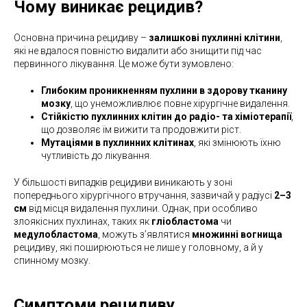
Чому виникає рецидив?
Основна причина рецидиву –
залишкові пухлинні клітини
,
які не вдалося повністю видалити або знищити під час
первинного лікування. Це може бути зумовлено:
Глибоким проникненням пухлини в здорову тканину
мозку
, що унеможливлює повне хірургічне видалення.
Стійкістю пухлинних клітин до радіо- та хіміотерапії
,
що дозволяє їм вижити та продовжити ріст.
Мутаціями в пухлинних клітинах
, які змінюють їхню
чутливість до лікування.
У більшості випадків рецидиви виникають у зоні
попереднього хірургічного втручання, зазвичай у радіусі
2–3
см
від місця видалення пухлини. Однак, при особливо
злоякісних пухлинах, таких як
гліобластома
чи
медулобластома
, можуть з’являтися
множинні вогнища
рецидиву, які поширюються не лише у головному, а й у
спинному мозку.
Симптоми рецидиву