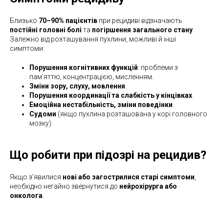
Близько
70–90% пацієнтів
при рецидиві відзначають
постійні головні болі
та
погіршення загального стану
.
Залежно від розташування пухлини, можливі й інші
симптоми:
Порушення когнітивних функцій
: проблеми з
пам’яттю, концентрацією, мисленням.
Зміни зору, слуху, мовлення
.
Порушення координації та слабкість у кінцівках
.
Емоційна нестабільність, зміни поведінки
.
Судоми
(якщо пухлина розташована у корі головного
мозку).
Що робити при підозрі на рецидив?
Якщо з’явилися
нові або загострилися старі симптоми
,
необхідно негайно звернутися до
нейрохірурга або
онколога
.