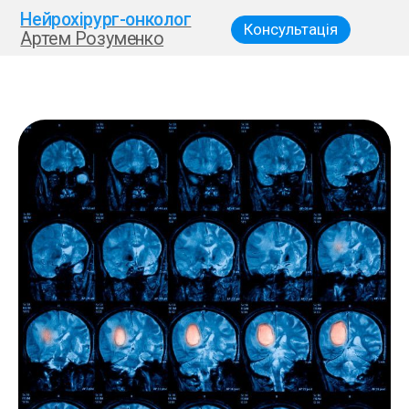
Нейрохірург-онколог
Консультація
Артем Розуменко