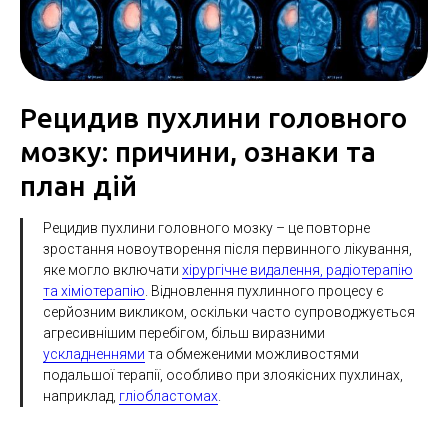
Рецидив пухлини головного
мозку: причини, ознаки та
план дій
Рецидив пухлини головного мозку – це повторне
зростання новоутворення після первинного лікування,
яке могло включати
хірургічне видалення, радіотерапію
та хіміотерапію
. Відновлення пухлинного процесу є
серйозним викликом, оскільки часто супроводжується
агресивнішим перебігом, більш виразними
ускладненнями
та обмеженими можливостями
подальшої терапії, особливо при злоякісних пухлинах,
наприклад,
гліобластомах
.