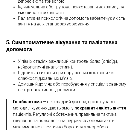
депресією та тривогою.
Індивідуальна або групова психотерапія важлива для
емоційної стабільності.
Паліативна психологічна допомога забезпечує якість
життя на всіх етапах захворювання.
5. Симптоматичне лікування та паліативна
допомога
У пізніх стадіях важливий контроль болю (опіоїди,
нейропатичні анальгетики).
Підтримка дихання при порушеннях ковтання чи
слабкості дихальних м’язів.
Домашній догляд або перебування у спеціалізованому
центрі паліативної допомоги.
Гліобластома
— це складний діагноз, проте сучасні
методи лікування дають змогу
покращити якість життя
пацієнтів. Регулярні обстеження, правильна тактика
лікування та психологічна підтримка допомагають
максимально ефективно боротися з хворобою.