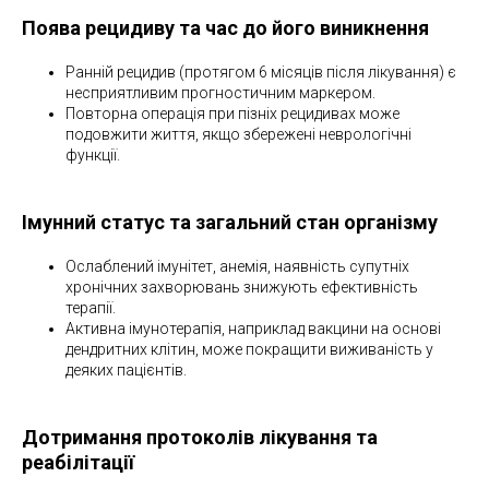
Поява рецидиву та час до його виникнення
Ранній рецидив (протягом 6 місяців після лікування) є
несприятливим прогностичним маркером.
Повторна операція при пізніх рецидивах може
подовжити життя, якщо збережені неврологічні
функції.
Імунний статус та загальний стан організму
Ослаблений імунітет, анемія, наявність супутніх
хронічних захворювань знижують ефективність
терапії.
Активна імунотерапія, наприклад вакцини на основі
дендритних клітин, може покращити виживаність у
деяких пацієнтів.
Дотримання протоколів лікування та
реабілітації