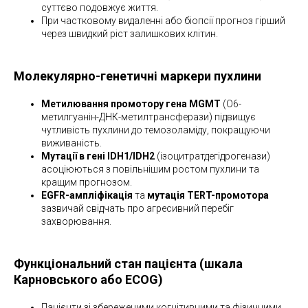
суттєво подовжує життя.
При частковому видаленні або біопсії прогноз гірший
через швидкий ріст залишкових клітин.
Молекулярно-генетичні маркери пухлини
Метилювання промотору гена MGMT
(O6-
метилгуанін-ДНК-метилтрансферази) підвищує
чутливість пухлини до темозоламіду, покращуючи
виживаність.
Мутації в гені IDH1/IDH2
(ізоцитратдегідрогенази)
асоціюються з повільнішим ростом пухлини та
кращим прогнозом.
EGFR-ампліфікація
та
мутація TERT-промотора
зазвичай свідчать про агресивний перебіг
захворювання.
Функціональний стан пацієнта (шкала
Карновського або ECOG)
Пацієнти зі збереженими когнітивними та фізичними