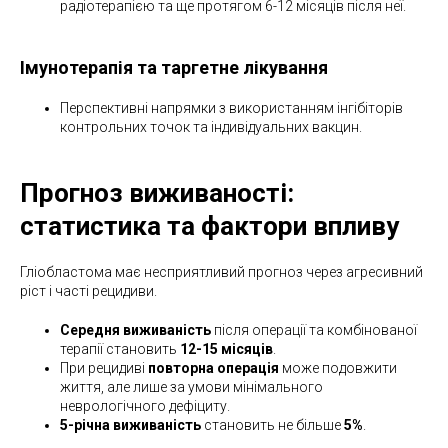
радіотерапією та ще протягом 6-12 місяців після неї.
Імунотерапія та таргетне лікування
Перспективні напрямки з використанням інгібіторів
контрольних точок та індивідуальних вакцин.
Прогноз виживаності:
статистика та фактори впливу
Гліобластома має несприятливий прогноз через агресивний
ріст і часті рецидиви.
Середня виживаність
після операції та комбінованої
терапії становить
12-15 місяців
.
При рецидиві
повторна операція
може подовжити
життя, але лише за умови мінімального
неврологічного дефіциту.
5-річна виживаність
становить не більше
5%
.