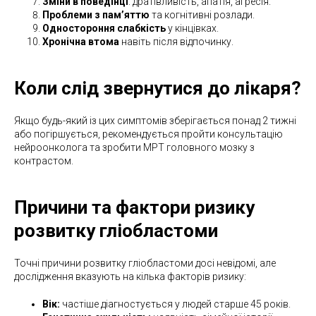
Зміни в поведінці
: дратівливість, апатія, агресія.
Проблеми з пам’яттю
та когнітивні розлади.
Одностороння слабкість
у кінцівках.
Хронічна втома
навіть після відпочинку.
Коли слід звернутися до лікаря?
Якщо будь-який із цих симптомів зберігається понад 2 тижні
або погіршується, рекомендується пройти консультацію
нейроонколога та зробити МРТ головного мозку з
контрастом.
Причини та фактори ризику
розвитку гліобластоми
Точні причини розвитку гліобластоми досі невідомі, але
дослідження вказують на кілька факторів ризику:
Вік:
частіше діагностується у людей старше 45 років.