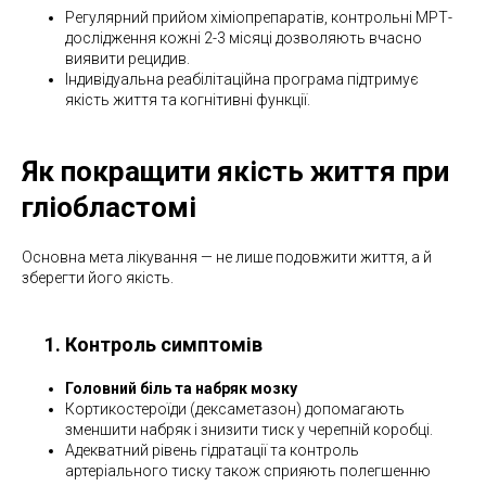
Регулярний прийом хіміопрепаратів, контрольні МРТ-
дослідження кожні 2-3 місяці дозволяють вчасно
виявити рецидив.
Індивідуальна реабілітаційна програма підтримує
якість життя та когнітивні функції.
Як покращити якість життя при
гліобластомі
Основна мета лікування — не лише подовжити життя, а й
зберегти його якість.
Контроль симптомів
Головний біль та набряк мозку
Кортикостероїди (дексаметазон) допомагають
зменшити набряк і знизити тиск у черепній коробці.
Адекватний рівень гідратації та контроль
артеріального тиску також сприяють полегшенню