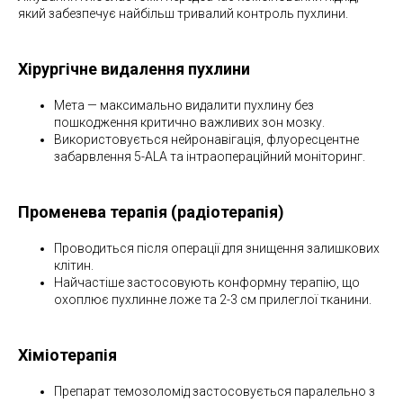
який забезпечує найбільш тривалий контроль пухлини.
Хірургічне видалення пухлини
Мета — максимально видалити пухлину без
пошкодження критично важливих зон мозку.
Використовується нейронавігація, флуоресцентне
забарвлення 5-ALA та інтраопераційний моніторинг.
Променева терапія (радіотерапія)
Проводиться після операції для знищення залишкових
клітин.
Найчастіше застосовують конформну терапію, що
охоплює пухлинне ложе та 2-3 см прилеглої тканини.
Хіміотерапія
Препарат темозоломід застосовується паралельно з