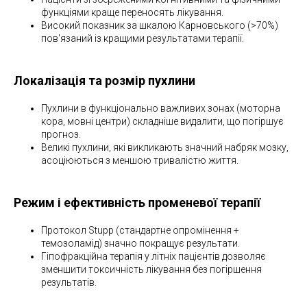
функціями краще переносять лікування.
Високий показник за шкалою Карновського (>70%)
пов'язаний із кращими результатами терапії.
Локалізація та розмір пухлини
Пухлини в функціонально важливих зонах (моторна
кора, мовні центри) складніше видалити, що погіршує
прогноз.
Великі пухлини, які викликають значний набряк мозку,
асоціюються з меншою тривалістю життя.
Режим і ефективність променевої терапії
Протокол Stupp (стандартне опромінення +
темозоламід) значно покращує результати.
Гіпофракційна терапія у літніх пацієнтів дозволяє
зменшити токсичність лікування без погіршення
результатів.