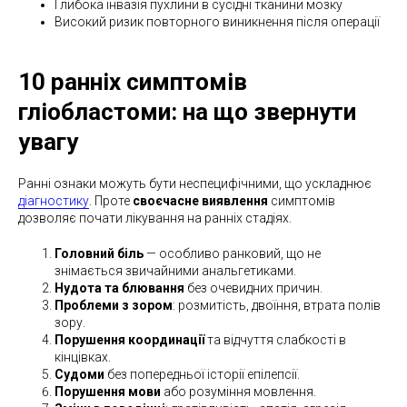
Глибока інвазія пухлини в сусідні тканини мозку
Високий ризик повторного виникнення після операції
10 ранніх симптомів
гліобластоми: на що звернути
увагу
Ранні ознаки можуть бути неспецифічними, що ускладнює
діагностику
. Проте
своєчасне виявлення
симптомів
дозволяє почати лікування на ранніх стадіях.
Головний біль
— особливо ранковий, що не
знімається звичайними анальгетиками.
Нудота та блювання
без очевидних причин.
Проблеми з зором
: розмитість, двоїння, втрата полів
зору.
Порушення координації
та відчуття слабкості в
кінцівках.
Судоми
без попередньої історії епілепсії.
Порушення мови
або розуміння мовлення.