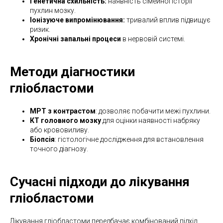
Генетична схильність:
наявність сімейної історії
пухлин мозку.
Іонізуюче випромінювання:
тривалий вплив підвищує
ризик.
Хронічні запальні процеси
в нервовій системі.
Методи діагностики
гліобластоми
МРТ з контрастом
: дозволяє побачити межі пухлини.
КТ головного мозку
для оцінки наявності набряку
або крововиливу.
Біопсія
: гістологічне дослідження для встановлення
точного діагнозу.
Сучасні підходи до лікування
гліобластоми
Лікування гліобластоми передбачає комбінований підхід,