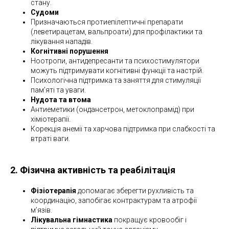
стану.
Судоми
Призначаються протиепілептичні препарати
(леветирацетам, вальпроати) для профілактики та
лікування нападів.
Когнітивні порушення
Ноотропи, антидепресанти та психостимулятори
можуть підтримувати когнітивні функції та настрій.
Психологічна підтримка та заняття для стимуляції
пам’яті та уваги.
Нудота та втома
Антиеметики (ондансетрон, метоклопрамід) при
хіміотерапії.
Корекція анемії та харчова підтримка при слабкості та
втраті ваги.
2. Фізична активність та реабілітація
Фізіотерапія
допомагає зберегти рухливість та
координацію, запобігає контрактурам та атрофії
м’язів.
Лікувальна гімнастика
покращує кровообіг і