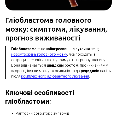
Гліобластома головного
мозку: симптоми, лікування,
прогноз виживаності
Гліобластома
— це
найагресивніша пухлини
серед
новоутворень головного мозку
, яка походить із
астроцитів — клітин, що підтримують нервову тканину.
Вона відзначається
швидким ростом
, проникненням у
здорові ділянки мозку та схильністю до
рецидивів
навіть
після
комплексного ад'ювантного лікування
.
Ключові особливості
гліобластоми:
Раптовий розвиток симптомів