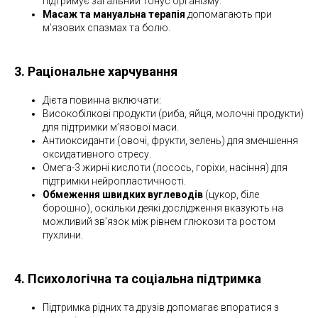
підтримує загальний тонус організму.
Масаж та мануальна терапія
допомагають при
м’язових спазмах та болю.
3. Раціональне харчування
Дієта повинна включати:
Високобілкові продукти (риба, яйця, молочні продукти)
для підтримки м’язової маси.
Антиоксиданти (овочі, фрукти, зелень) для зменшення
оксидативного стресу.
Омега-3 жирні кислоти (лосось, горіхи, насіння) для
підтримки нейропластичності.
Обмеження швидких вуглеводів
(цукор, біле
борошно), оскільки деякі дослідження вказують на
можливий зв’язок між рівнем глюкози та ростом
пухлини.
4. Психологічна та соціальна підтримка
Підтримка рідних та друзів допомагає впоратися з