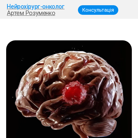
Нейрохірург-онколог
Консультація
Артем Розуменко