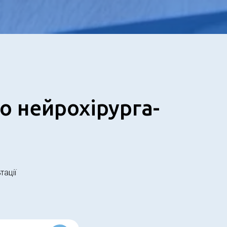
о нейрохірурга-
тації