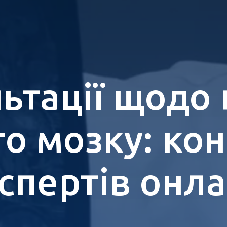
ьтації щодо
о мозку: кон
спертів онл