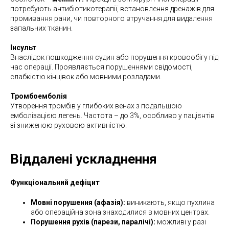
потребують антибіотикотерапії, встановлення дренажів для
промивання рани, чи повторного втручання для видалення
запальних тканин.
Інсульт
Внаслідок пошкодження судин або порушення кровообігу під
час операції. Проявляється порушеннями свідомості,
слабкістю кінцівок або мовними розладами.
Тромбоемболія
Утворення тромбів у глибоких венах з подальшою
емболізацією легень. Частота – до 3%, особливо у пацієнтів
зі зниженою руховою активністю.
Віддалені ускладнення
Функціональний дефіцит
Мовні порушення (афазія):
виникають, якщо пухлина
або операційна зона знаходилися в мовних центрах.
Порушення рухів (парези, паралічі):
можливі у разі