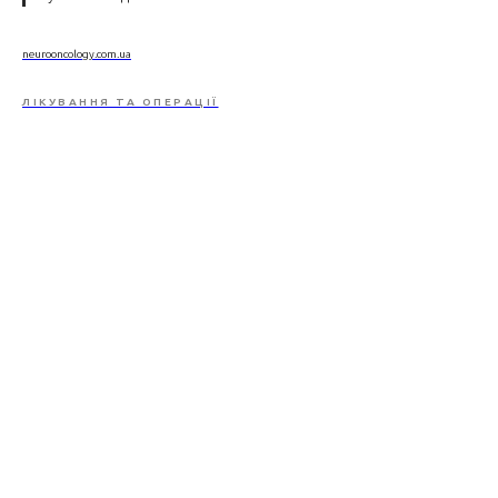
neurooncology.com.ua
ЛІКУВАННЯ ТА ОПЕРАЦІЇ