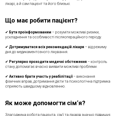
лікарі, а й сам пацієнт та його близькі.
Що має робити пацієнт?
✔
Бути проінформованим
– розуміти можливі ризики,
ускладнення та особливості післяопераційного періоду.
✔
Дотримуватися всіх рекомендацій лікаря
– від режиму
дня до медикаментозного лікування.
✔
Регулярно проходити медичні обстеження
– контроль
стану допомагає вчасно виявити можливі проблеми.
✔
Активно брати участь у реабілітації
– виконання
фізичних вправ, дотримання дієти та психологічна підтримка
сприяють швидшому відновленню.
Як може допомогти сім’я?
Злагоджена робота пацієнта, сім’ї та лікарів значно підвищує