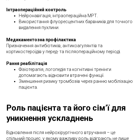
Інтраопераційний контроль
Нейронавігація, інтраопераційна МРТ.
Використання флуоресцентних барвників для точного
видалення пухлини.
Медикаментозна профілактика
Призначення антибіотиків, антикоагулянтів та
кортикостероїдів у перед- та післяопераційному періоді.
Рання реабілітація
Фізіотерапія, логопедія та когнітивні тренінги
допомагають відновити втрачені функції.
Зменшення ризику тромбозів через ранню мобілізацію
пацієнта.
Роль пацієнта та його сім’ї для
уникнення ускладнень
Відновлення після нейрохірургічного втручання – це
спільний процес, у якому важливу роль відіграють не лише