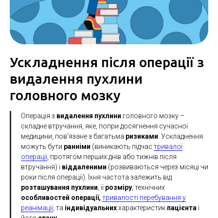
Ускладнення після операції з
видалення пухлини
головного мозку
Операція з
видалення
пухлини
головного мозку –
складне втручання, яке, попри досягнення сучасної
медицини, пов’язане з багатьма
ризиками
. Ускладнення
можуть бути
ранніми
(виникають підчас
тривалої
операції
, протягом перших днів або тижнів після
втручання) і
віддаленими
(розвиваються через місяці чи
роки після операції). Їхня частота залежить від
розташування
пухлини
, її
розміру
, технічних
особливостей
операції,
тривалості перебування у
реанімації
, та
індивідуальних
характеристик
пацієнта
і