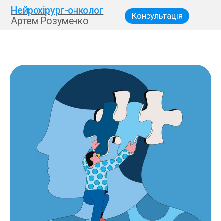
Нейрохірург-онколог
Консультація
Артем Розуменко