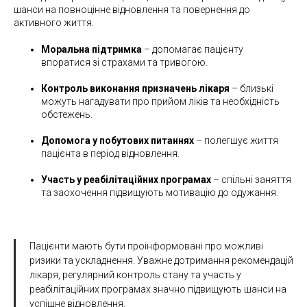
шанси на повноцінне відновлення та повернення до
активного життя.
Моральна підтримка
– допомагає пацієнту
впоратися зі страхами та тривогою.
Контроль виконання призначень лікаря
– близькі
можуть нагадувати про прийом ліків та необхідність
обстежень.
Допомога у побутових питаннях
– полегшує життя
пацієнта в період відновлення.
Участь у реабілітаційних програмах
– спільні заняття
та заохочення підвищують мотивацію до одужання.
Пацієнти мають бути проінформовані про можливі
ризики та ускладнення. Уважне дотримання рекомендацій
лікаря, регулярний контроль стану та участь у
реабілітаційних програмах значно підвищують шанси на
успішне відновлення.