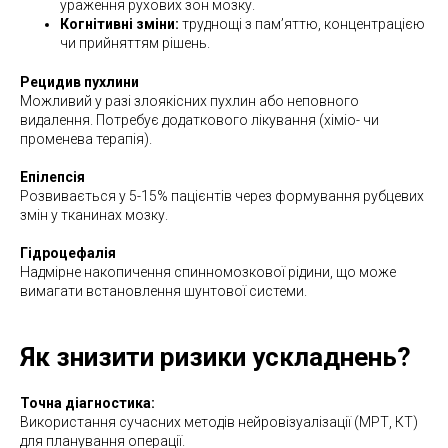
ураження рухових зон мозку.
Когнітивні зміни:
труднощі з пам’яттю, концентрацією
чи прийняттям рішень.
Рецидив пухлини
Можливий у разі злоякісних пухлин або неповного
видалення. Потребує додаткового лікування (хіміо- чи
променева терапія).
Епілепсія
Розвивається у 5-15% пацієнтів через формування рубцевих
змін у тканинах мозку.
Гідроцефалія
Надмірне накопичення спинномозкової рідини, що може
вимагати встановлення шунтової системи.
Як знизити ризики ускладнень?
Точна діагностика:
Використання сучасних методів нейровізуалізації (МРТ, КТ)
для планування операції.