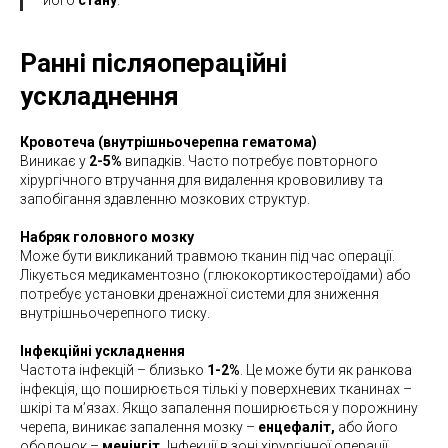
його
стану
.
Ранні післяопераційні
ускладнення
Кровотеча (внутрішньочерепна гематома)
Виникає у
2-5%
випадків. Часто потребує повторного
хірургічного втручання для видалення крововиливу та
запобігання здавленню мозкових структур.
Набряк головного мозку
Може бути викликаний травмою тканин під час операції.
Лікується медикаментозно (глюкокортикостероїдами) або
потребує установки дренажної системи для зниження
внутрішньочерепного тиску.
Інфекційні ускладнення
Частота інфекцій – близько
1-2%
. Це може бути як ранкова
інфекція, що поширюється тількі у поверхневих тканинах –
шкірі та мʼязах. Якщо запалення поширюється у порожнину
черепа, виникає запалення мозку –
енцефаліт,
або його
оболонок –
менінгіт.
Інфекції в зоні хірургічної операції