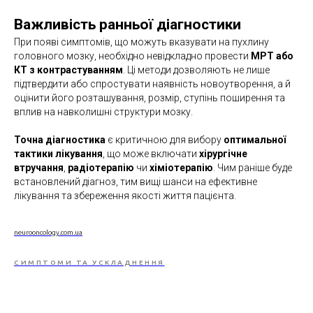
Важливість ранньої діагностики
При появі симптомів, що можуть вказувати на пухлину
головного мозку, необхідно невідкладно провести
МРТ або
КТ з контрастуванням
. Ці методи дозволяють не лише
підтвердити або спростувати наявність новоутворення, а й
оцінити його розташування, розмір, ступінь поширення та
вплив на навколишні структури мозку.
Точна діагностика
є критичною для вибору
оптимальної
тактики лікування
, що може включати
хірургічне
втручання
,
радіотерапію
чи
хіміотерапію
. Чим раніше буде
встановлений діагноз, тим вищі шанси на ефективне
лікування та збереження якості життя пацієнта.
neurooncology.com.ua
СИМПТОМИ ТА УСКЛАДНЕННЯ