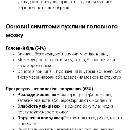
ускладнення, які ускладнюють лікування пухлини і
відновлення після операції.
Основні симптоми пухлини головного
мозку
Головний біль (54%)
Виникає без очевидної причини, частіше вранці
Може супроводжуватися нудотою, блюванням чи
запамороченням
Основна причина – підвищення внутрішньочерепного
тиску через набряк або здавлення мозкових структур
Прогресуючі неврологічні порушення (68%)
Розлади мовлення
– складнощі з підбором слів,
загальмованість або нерозбірливість мовлення
Слабкість у кінцівках
– з одного боку тіла, іноді з
поступовим наростанням
Порушення координації
– труднощі з ходьбою, втрата
рівноваги
Симптоми можуть нагадувати інсульт, що нерідко