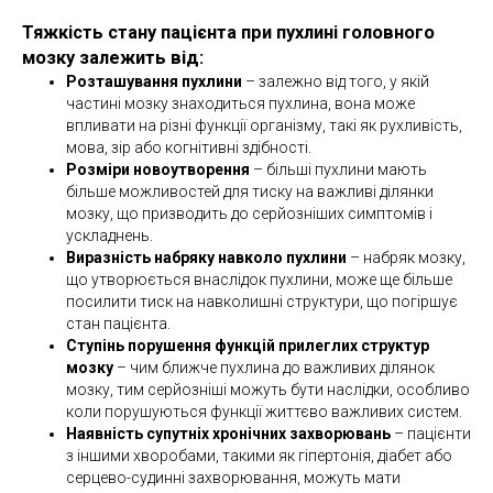
Тяжкість стану пацієнта при пухлині головного
мозку залежить від:
Розташування пухлини
– залежно від того, у якій
частині мозку знаходиться пухлина, вона може
впливати на різні функції організму, такі як рухливість,
мова, зір або когнітивні здібності.
Розміри новоутворення
– більші пухлини мають
більше можливостей для тиску на важливі ділянки
мозку, що призводить до серйозніших симптомів і
ускладнень.
Виразність набряку навколо пухлини
– набряк мозку,
що утворюється внаслідок пухлини, може ще більше
посилити тиск на навколишні структури, що погіршує
стан пацієнта.
Ступінь порушення функцій прилеглих структур
мозку
– чим ближче пухлина до важливих ділянок
мозку, тим серйозніші можуть бути наслідки, особливо
коли порушуються функції життєво важливих систем.
Наявність супутніх хронічних захворювань
– пацієнти
з іншими хворобами, такими як гіпертонія, діабет або
серцево-судинні захворювання, можуть мати