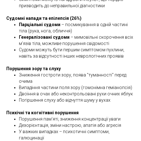
призводить до неправильної діагностики
Судомні напади та епілепсія (26%)
Парціальні судоми
– посмикування в одній частині
тіла (рука, нога, обличчя)
Генералізовані судоми
– мимовільні скорочення всіх
м’язів тіла, можливе порушення свідомості
Судоми можуть бути першим симптомом пухлини,
навіть за відсутності інших неврологічних проявів
Порушення зору та слуху
Зниження гостроти зору, поява "туманності" перед
очима
Випадіння частини поля зору (гомонімна геміанопсія)
Двоїння в очах або неконтрольовані рухи очних яблук
Погіршення слуху або відчуття шуму у вухах
Психічні та когнітивні порушення
Порушення пам’яті, зниження концентрації уваги
Дезорієнтація, зміни настрою, апатія або агресія
У важких випадках – психотичні симптоми,
галюцинації