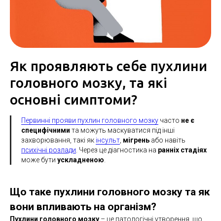
Як проявляють себе пухлини
головного мозку, та які
основні симптоми?
Первинні прояви пухлин головного мозку
часто
не є
специфічними
та можуть маскуватися під інші
захворювання, такі як
інсульт
,
мігрень
або навіть
психічні розлади
. Через це діагностика на
ранніх стадіях
може бути
ускладненою
.
Що таке пухлини головного мозку та як
вони впливають на організм?
Пухлини головного мозку
– це патологічні утворення, що