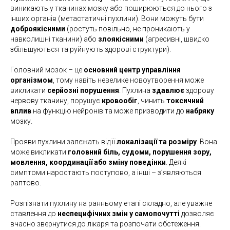
виникають у тканинах мозку або поширюються до нього з
інших органів (метастатичні пухлини). Вони можуть бути
доброякісними
(ростуть повільно, не проникають у
навколишні тканини) або
злоякісними
(агресивні, швидко
збільшуються та руйнують здорові структури).
Головний мозок – це
основний центр управління
організмом
, тому навіть невелике новоутворення може
викликати
серйозні порушення
. Пухлина
здавлює
здорову
нервову тканину, порушує
кровообіг
, чинить
токсичний
вплив
на функцію нейронів та може призводити до
набряку
мозку.
Прояви пухлини залежать від її
локалізації та розміру
. Вона
може викликати
головний біль, судоми, порушення зору,
мовлення, координації або зміну поведінки
. Деякі
симптоми наростають поступово, а інші – з’являються
раптово.
Розпізнати пухлину на ранньому етапі складно, але уважне
ставлення до
неспецифічних змін у самопочутті
дозволяє
вчасно звернутися до лікаря та розпочати обстеження.