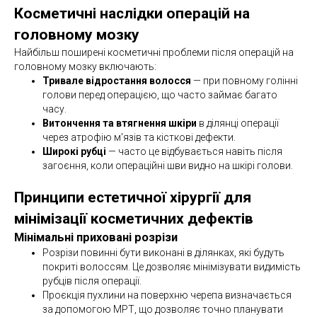
Косметичні наслідки операцій на
головному мозку
Найбільш поширені косметичні проблеми після операцій на
головному мозку включають:
Тривале відростання волосся
— при повному голінні
голови перед операцією, що часто займає багато
часу.
Витончення та втягнення шкіри
в ділянці операції
через атрофію м'язів та кісткові дефекти.
Широкі рубці
— часто це відбувається навіть після
загоєння, коли операційні шви видно на шкірі голови.
Принципи естетичної хірургії для
мінімізації косметичних дефектів
Мінімальні приховані розрізи
Розрізи повинні бути виконані в ділянках, які будуть
покриті волоссям. Це дозволяє мінімізувати видимість
рубців після операції.
Проєкція пухлини на поверхню черепа визначається
за допомогою МРТ, що дозволяє точно планувати