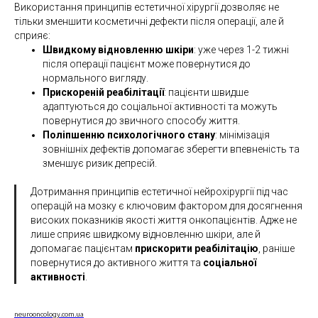
Використання принципів естетичної хірургії дозволяє не
тільки зменшити косметичні дефекти після операції, але й
сприяє:
Швидкому відновленню шкіри
: уже через 1-2 тижні
після операції пацієнт може повернутися до
нормального вигляду.
Прискореній реабілітації
: пацієнти швидше
адаптуються до соціальної активності та можуть
повернутися до звичного способу життя.
Поліпшенню психологічного стану
: мінімізація
зовнішніх дефектів допомагає зберегти впевненість та
зменшує ризик депресій.
Дотримання принципів естетичної нейрохірургії під час
операцій на мозку є ключовим фактором для досягнення
високих показників якості життя онкопацієнтів. Адже не
лише сприяє швидкому відновленню шкіри, але й
допомагає пацієнтам
прискорити реабілітацію
, раніше
повернутися до активного життя та
соціальної
активності
.
neurooncology.com.ua