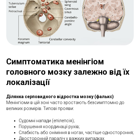
Симптоматика менінгіом
головного мозку залежно від їх
локалізації
Ділянка серповидного відростка мозку (фалькс)
Менінгіоми в цій зоні часто зростають безсимптомно до
великих розмірів. Типові прояви:
Судомні напади (епілепсія);
Порушення координації рухів;
Слабкість або оніміння в ногах, частіше одностороння;
Двосторонній параліч у важких випадках.