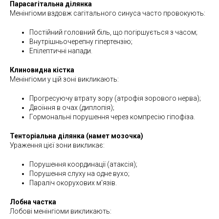
Парасагітальна ділянка
Менінгіоми вздовж сагітального синуса часто провокують:
Постійний головний біль, що погіршується з часом;
Внутрішньочерепну гіпертензію;
Епілептичні напади.
Клиновидна кістка
Менінгіоми у цій зоні викликають:
Прогресуючу втрату зору (атрофія зорового нерва);
Двоїння в очах (диплопія);
Гормональні порушення через компресію гіпофіза.
Тенторіальна ділянка (намет мозочка)
Ураження цієї зони викликає:
Порушення координації (атаксія);
Порушення слуху на одне вухо;
Параліч окорухових м'язів.
Лобна частка
Лобові менінгіоми викликають: