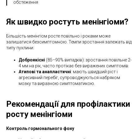
обстеження
Як швидко ростуть менінгіоми?
Більшість менінгіом росте повільно і роками може
залишатися безсимптомною. Темпи зростання залежать від
типу пухлини:
Доброякісні
(85–90% випадків): зростання повільне 2-
4 мм на рік, часто протікає без виражених симптомів.
Атипові та анапластичні
: мають швидший ріст і
агресивний перебіг, супроводжуються набряком
мозку та виразною симптоматикою.
Рекомендації для профілактики
росту менінгіоми
Контроль гормонального фону