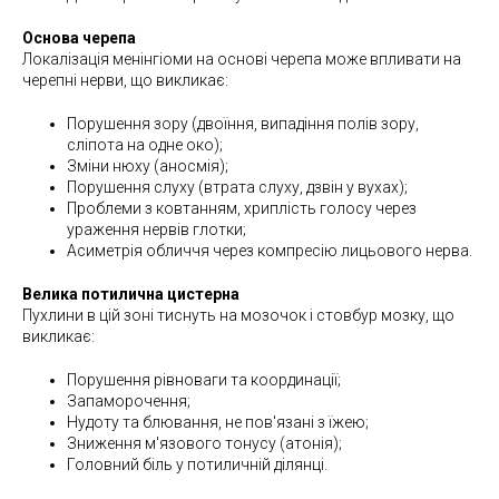
Основа черепа
Локалізація менінгіоми на основі черепа може впливати на
черепні нерви, що викликає:
Порушення зору (двоїння, випадіння полів зору,
сліпота на одне око);
Зміни нюху (аносмія);
Порушення слуху (втрата слуху, дзвін у вухах);
Проблеми з ковтанням, хриплість голосу через
ураження нервів глотки;
Асиметрія обличчя через компресію лицьового нерва.
Велика потилична цистерна
Пухлини в цій зоні тиснуть на мозочок і стовбур мозку, що
викликає:
Порушення рівноваги та координації;
Запаморочення;
Нудоту та блювання, не пов'язані з їжею;
Зниження м'язового тонусу (атонія);
Головний біль у потиличній ділянці.