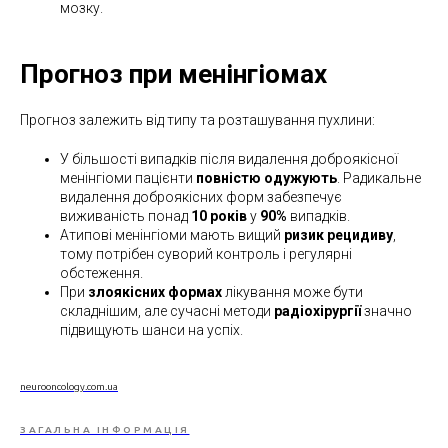
мозку.
Прогноз при менінгіомах
Прогноз залежить від типу та розташування пухлини:
У більшості випадків після видалення доброякісної
менінгіоми пацієнти
повністю одужують
. Радикальне
видалення доброякісних форм забезпечує
виживаність понад
10 років
у
90%
випадків.
Атипові менінгіоми мають вищий
ризик рецидиву
,
тому потрібен суворий контроль і регулярні
обстеження.
При
злоякісних формах
лікування може бути
складнішим, але сучасні методи
радіохірургії
значно
підвищують шанси на успіх.
neurooncology.com.ua
ЗАГАЛЬНА ІНФОРМАЦІЯ