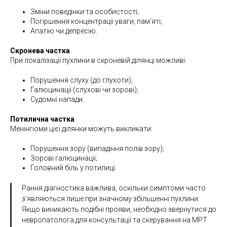
Зміни поведінки та особистості;
Погіршення концентрації уваги, пам’яті;
Апатію чи депресію.
Скронева частка
При локалізації пухлини в скроневій ділянці можливі:
Порушення слуху (до глухоти);
Галюцинації (слухові чи зорові);
Судомні напади.
Потилична частка
Менінгіоми цієї ділянки можуть викликати:
Порушення зору (випадіння полів зору);
Зорові галюцинації;
Головний біль у потилиці.
Рання діагностика важлива, оскільки симптоми часто
з’являються лише при значному збільшенні пухлини.
Якщо виникають подібні прояви, необхідно звернутися до
невропатолога для консультації та скерування на МРТ