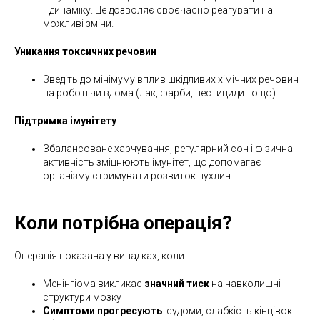
її динаміку. Це дозволяє своєчасно реагувати на
можливі зміни.
Уникання токсичних речовин
Зведіть до мінімуму вплив шкідливих хімічних речовин
на роботі чи вдома (лак, фарби, пестициди тощо).
Підтримка імунітету
Збалансоване харчування, регулярний сон і фізична
активність зміцнюють імунітет, що допомагає
організму стримувати розвиток пухлин.
Коли потрібна операція?
Операція показана у випадках, коли:
Менінгіома викликає
значний тиск
на навколишні
структури мозку
Симптоми прогресують
: судоми, слабкість кінцівок