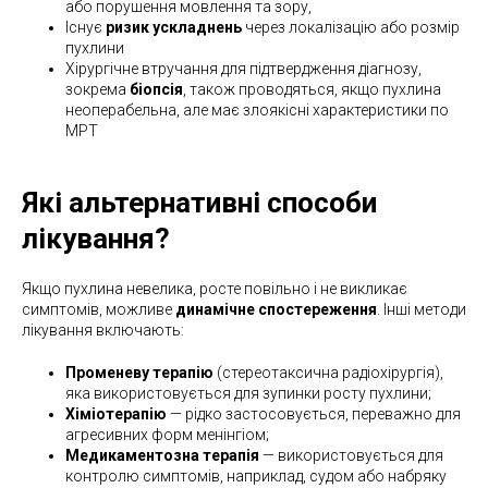
або порушення мовлення та зору,
Існує
ризик ускладнень
через локалізацію або розмір
пухлини
Хірургічне втручання для підтвердження діагнозу,
зокрема
біопсія
, також проводяться, якщо пухлина
неоперабельна, але має злоякісні характеристики по
МРТ
Які альтернативні способи
лікування?
Якщо пухлина невелика, росте повільно і не викликає
симптомів, можливе
динамічне спостереження
. Інші методи
лікування включають:
Променеву терапію
(стереотаксична радіохірургія),
яка використовується для зупинки росту пухлини;
Хіміотерапію
— рідко застосовується, переважно для
агресивних форм менінгіом;
Медикаментозна терапія
— використовується для
контролю симптомів, наприклад, судом або набряку