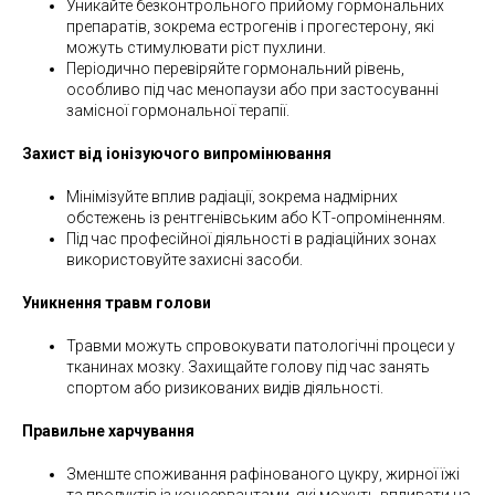
Уникайте безконтрольного прийому гормональних
препаратів, зокрема естрогенів і прогестерону, які
можуть стимулювати ріст пухлини.
Періодично перевіряйте гормональний рівень,
особливо під час менопаузи або при застосуванні
замісної гормональної терапії.
Захист від іонізуючого випромінювання
Мінімізуйте вплив радіації, зокрема надмірних
обстежень із рентгенівським або КТ-опроміненням.
Під час професійної діяльності в радіаційних зонах
використовуйте захисні засоби.
Уникнення травм голови
Травми можуть спровокувати патологічні процеси у
тканинах мозку. Захищайте голову під час занять
спортом або ризикованих видів діяльності.
Правильне харчування
Зменште споживання рафінованого цукру, жирної їжі
та продуктів із консервантами, які можуть впливати на