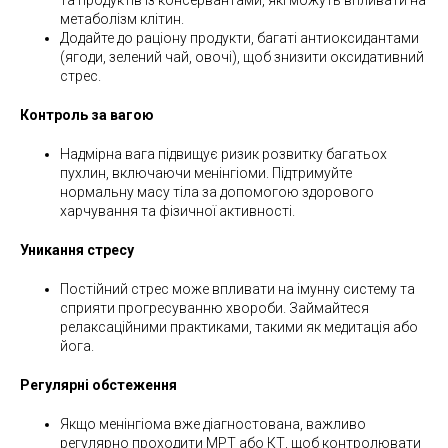
метаболізм клітин.
Додайте до раціону продукти, багаті антиоксидантами
(ягоди, зелений чай, овочі), щоб знизити оксидативний
стрес.
Контроль за вагою
Надмірна вага підвищує ризик розвитку багатьох
пухлин, включаючи менінгіоми. Підтримуйте
нормальну масу тіла за допомогою здорового
харчування та фізичної активності.
Уникання стресу
Постійний стрес може впливати на імунну систему та
сприяти прогресуванню хвороби. Займайтеся
релаксаційними практиками, такими як медитація або
йога.
Регулярні обстеження
Якщо менінгіома вже діагностована, важливо
регулярно проходити МРТ або КТ, щоб контролювати