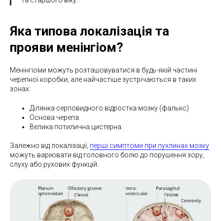
та старшого віку.
Яка типова локалізація та
прояви менінгіом?
Менінгіоми можуть розташовуватися в будь-якій частині
черепної коробки, але найчастіше зустрічаються в таких
зонах:
Ділянка серповидного відростка мозку (фалькс)
Основа черепа
Велика потилична цистерна.
Залежно від локалізації,
перші симптоми при пухлинах мозку
можуть варіювати від головного болю до порушення зору,
слуху або рухових функцій.