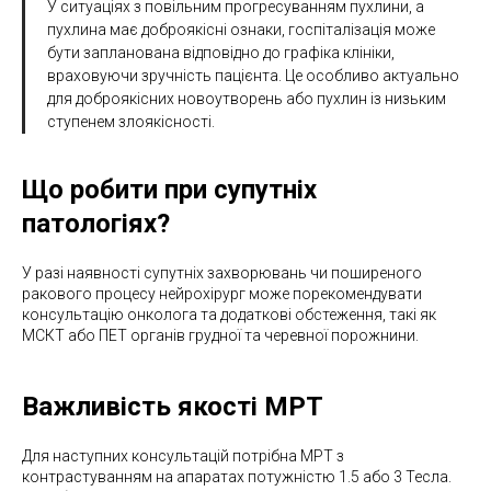
У ситуаціях з повільним прогресуванням пухлини, а
пухлина має доброякісні ознаки, госпіталізація може
бути запланована відповідно до графіка клініки,
враховуючи зручність пацієнта. Це особливо актуально
для доброякісних новоутворень або пухлин із низьким
ступенем злоякісності.
Що робити при супутніх
патологіях?
У разі наявності супутніх захворювань чи поширеного
ракового процесу нейрохірург може порекомендувати
консультацію онколога та додаткові обстеження, такі як
МСКТ або ПЕТ органів грудної та черевної порожнини.
Важливість якості МРТ
Для наступних консультацій потрібна МРТ з
контрастуванням на апаратах потужністю 1.5 або 3 Тесла.