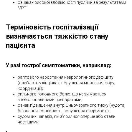
ознаках високої злоякісності пухлини за результатами
МРТ
Терміновість госпіталізації
визначається тяжкістю стану
пацієнта
У разі гострої симптоматики, наприклад:
раптового наростання неврологічного дефіциту
(слабкість у кінцівках, порушення мовлення, зору,
координації);
сильного головного болю, що не знімається
знеболювальними препаратами;
ознак підвищення внутрішньочерепного тиску (нудота,
блювання, сонливість, порушення свідомості);
судомних нападів, які з’явилися вперше або стали
частішими