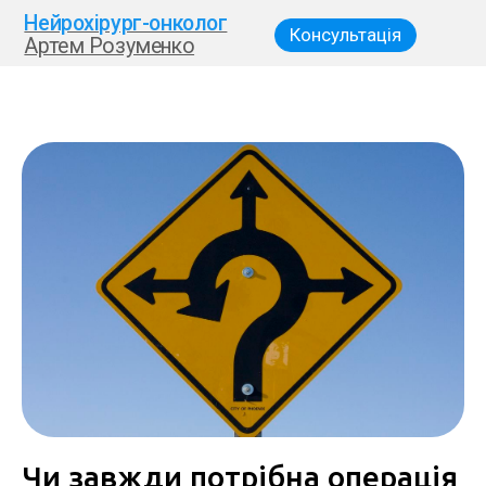
Нейрохірург-онколог
Консультація
Артем Розуменко
Чи завжди потрібна операція