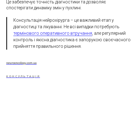
Це забезпечує точність діагностики та дозволяє
спостерігати динаміку змін у пухлині.
Консультація нейрохірурга – це важливий етап у
діагностиці та лікуванні. Не всі випадки потребують
термінового оперативного втручання
, але регулярний
контроль і якісна діагностика є запорукою своєчасного
прийняття правильного рішення.
neurooncology.com.ua
КОНСУЛЬТАЦІЯ