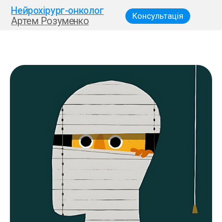
Нейрохірург-онколог
Консультація
Артем Розуменко