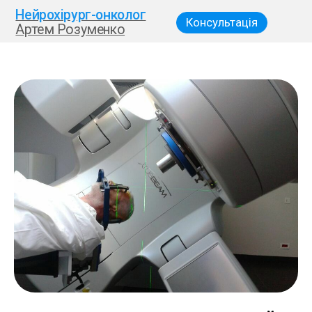
Нейрохірург-онколог
Консультація
Артем Розуменко