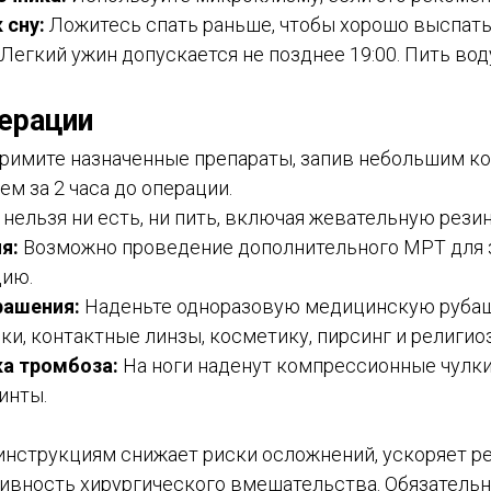
 сну:
Ложитесь спать раньше, чтобы хорошо выспать
Легкий ужин допускается не позднее 19:00. Пить вод
ерации
римите назначенные препараты, запив небольшим к
чем за 2 часа до операции.
нельзя ни есть, ни пить, включая жевательную рези
я:
Возможно проведение дополнительного МРТ для з
цию.
рашения:
Наденьте одноразовую медицинскую рубаш
ки, контактные линзы, косметику, пирсинг и религио
а тромбоза:
На ноги наденут компрессионные чулки
инты.
инструкциям снижает риски осложнений, ускоряет р
вность хирургического вмешательства. Обязательн