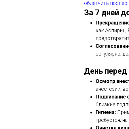
облегчить послео
За 7 дней д
Прекращение
как Аспирин,
предотвратит
Согласование
регулярно, д
День перед
Осмотр анес
анестезии, в
Подписание с
близкие подп
Гигиена:
Прим
требуется, н
Очистка киш