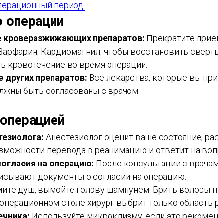
перационный период.
о операции
 кроверазжижающих препаратов:
Прекратите прием
 Варфарин, Кардиомагнил, чтобы восстановить сверт
ь кровотечение во время операции.
 других препаратов:
Все лекарства, которые вы пр
олжны быть согласованы с врачом.
 операцией
тезиолога:
Анестезиолог оценит ваше состояние, ра
озможности перевода в реанимацию и ответит на воп
огласия на операцию:
После консультации с врачам
исывают документы о согласии на операцию.
ите душ, вымойте голову шампунем. Брить волосы 
а операционном столе хирург выбрит только область р
ечника:
Используйте микроклизму, если это рекомен