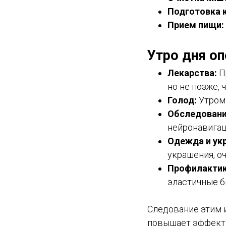
Подготовка к
Прием пищи:
Утро дня оп
Лекарства:
П
но не позже, 
Голод:
Утром 
Обследовани
нейронавига
Одежда и ук
украшения, оч
Профилактик
эластичные б
Следование этим 
повышает эффекти