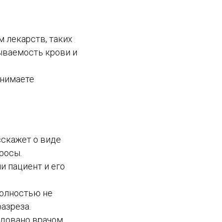
 лекарств, таких
ываемость крови и
инимаете
сскажет о виде
росы.
и пациент и его
полностью не
азреза.
довано врачом.