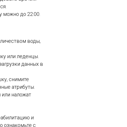
ся.
у можно до 22:00.
оличеством воды,
нку или леденцы.
агрузки данных в
ку, снимите
зные атрибуты.
 или наложат
еабилитацию и
о ознакомьте с