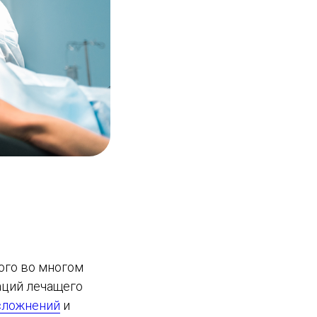
рого во многом
аций лечащего
сложнений
и