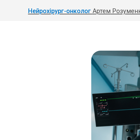
Нейрохірург-онколог
Артем
Розуменко